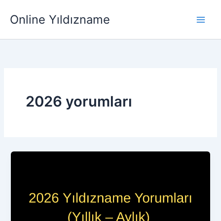
İçeriğe
Main
Online Yıldızname
atla
Men
2026 yorumları