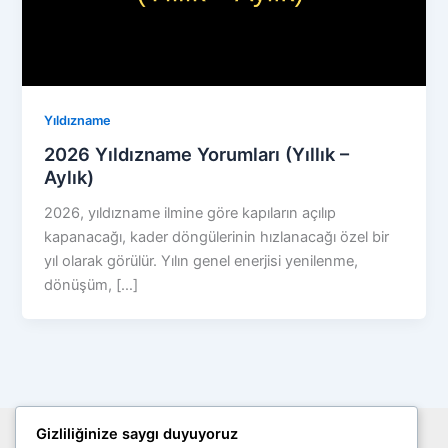
Yıldızname
2026 Yıldızname Yorumları (Yıllık –
Aylık)
2026, yıldızname ilmine göre kapıların açılıp
kapanacağı, kader döngülerinin hızlanacağı özel bir
yıl olarak görülür. Yılın genel enerjisi yenilenme,
dönüşüm, […]
Gizliliğinize saygı duyuyoruz
Site Haritası