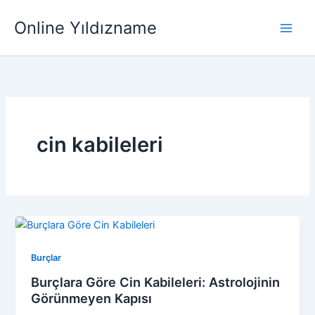
İçeriğe
Main
Online Yıldızname
atla
Men
cin kabileleri
Burçlar
Burçlara Göre Cin Kabileleri: Astrolojinin
Görünmeyen Kapısı