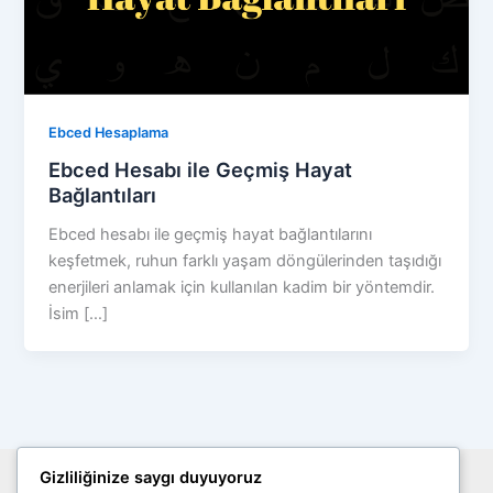
Ebced Hesaplama
Ebced Hesabı ile Geçmiş Hayat
Bağlantıları
Ebced hesabı ile geçmiş hayat bağlantılarını
keşfetmek, ruhun farklı yaşam döngülerinden taşıdığı
enerjileri anlamak için kullanılan kadim bir yöntemdir.
İsim […]
Gizliliğinize saygı duyuyoruz
Site Haritası