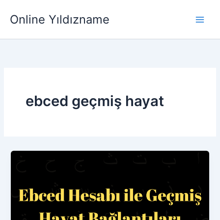
İçeriğe
Main
Online Yıldızname
atla
Men
ebced geçmiş hayat