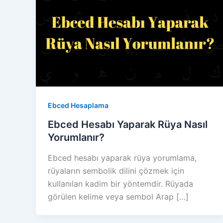
Ebced Hesaplama
Ebced Hesabı Yaparak Rüya Nasıl
Yorumlanır?
Ebced hesabı yaparak rüya yorumlama,
rüyaların sembolik dilini çözmek için
kullanılan kadim bir yöntemdir. Rüyada
görülen kelime veya sembol Arap […]