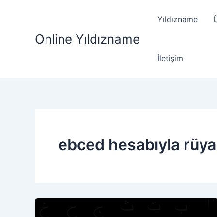
İçeriğe
atla
Yıldızname
Ü
Online Yıldızname
İletişim
ebced hesabıyla rüya 