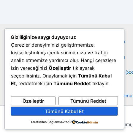
Site Haritası
Gizliliğinize saygı duyuyoruz
Gizlilik Politikası
Çerezler deneyiminizi geliştirmemize,
Çerez Politikası
kişiselleştirilmiş içerik sunmamıza ve trafiği
Kullanım Şartları
analiz etmemize yardımcı olur. Hangi çerezlere
Telif Hakları
izin vereceğinizi
Özelleştir
tıklayarak
Sıkça Sorulan Sorular (S
seçebilirsiniz. Onaylamak için
Tümünü Kabul
Hakkımızda
Et
, reddetmek için
Tümünü Reddet
tıklayın.
İletişim
Yıldızname Hesaplama
Özelleştir
Tümünü Reddet
Tümünü Kabul Et
Tarafından Sağlanmaktadır
Online yıldızname bakımı,