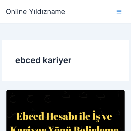
İçeriğe
Main
Online Yıldızname
atla
Men
ebced kariyer