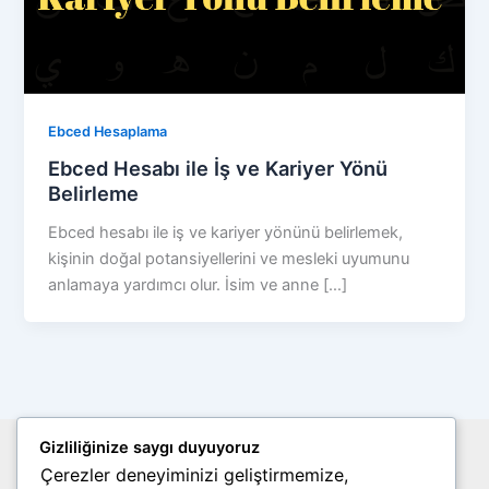
Ebced Hesaplama
Ebced Hesabı ile İş ve Kariyer Yönü
Belirleme
Ebced hesabı ile iş ve kariyer yönünü belirlemek,
kişinin doğal potansiyellerini ve mesleki uyumunu
anlamaya yardımcı olur. İsim ve anne […]
Gizliliğinize saygı duyuyoruz
Site Haritası
Çerezler deneyiminizi geliştirmemize,
Gizlilik Politikası