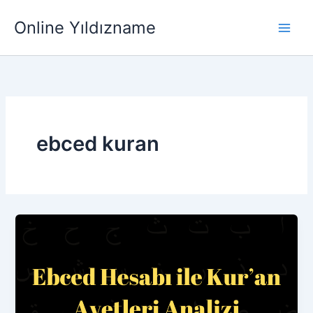
İçeriğe
Main
Online Yıldızname
atla
Men
ebced kuran