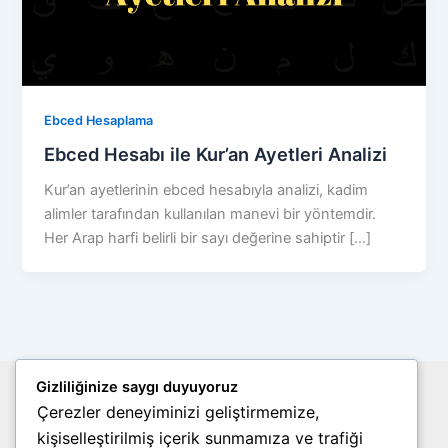
Ebced Hesaplama
Ebced Hesabı ile Kur’an Ayetleri Analizi
Kur’an ayetlerinin ebced hesabıyla analizi, kadim
alimler tarafından kullanılan manevi bir yöntemdir.
Her Arap harfi belirli bir sayı değerine sahiptir […]
Gizliliğinize saygı duyuyoruz
Site Haritası
Çerezler deneyiminizi geliştirmemize,
Gizlilik Politikası
kişiselleştirilmiş içerik sunmamıza ve trafiği
Çerez Politikası