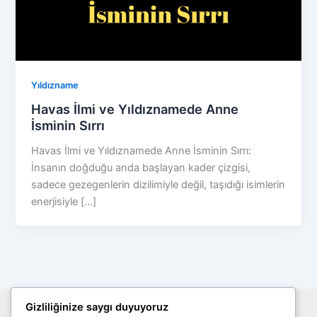
Yıldızname
Havas İlmi ve Yıldıznamede Anne
İsminin Sırrı
Havas İlmi ve Yıldıznamede Anne İsminin Sırrı:
İnsanın doğduğu anda başlayan kader çizgisi,
sadece gezegenlerin dizilimiyle değil, taşıdığı isimlerin
enerjisiyle […]
Gizliliğinize saygı duyuyoruz
Site Haritası