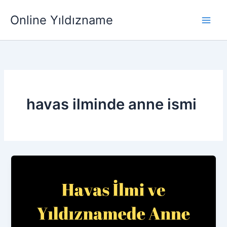
İçeriğe
Main
Online Yıldızname
atla
Men
havas ilminde anne ismi