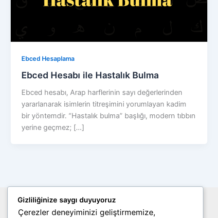
Ebced Hesaplama
Ebced Hesabı ile Hastalık Bulma
Ebced hesabı, Arap harflerinin sayı değerlerinden
yararlanarak isimlerin titreşimini yorumlayan kadim
bir yöntemdir. “Hastalık bulma” başlığı, modern tıbbın
yerine geçmez; […]
Gizliliğinize saygı duyuyoruz
Site Haritası
Çerezler deneyiminizi geliştirmemize,
Gizlilik Politikası