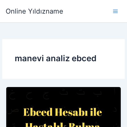
İçeriğe
Main
Online Yıldızname
atla
Men
manevi analiz ebced