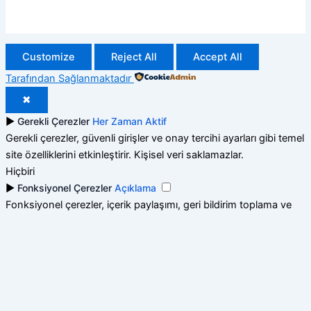
Customize
Reject All
Accept All
Tarafından Sağlanmaktadır
✖
►
Gerekli Çerezler
Her Zaman Aktif
Gerekli çerezler, güvenli girişler ve onay tercihi ayarları gibi temel
site özelliklerini etkinleştirir. Kişisel veri saklamazlar.
Hiçbiri
►
Fonksiyonel Çerezler
Açıklama
Fonksiyonel çerezler, içerik paylaşımı, geri bildirim toplama ve
üçüncü taraf araçların etkinleştirilmesi gibi özellikleri destekler.
Hiçbiri
►
Analitik Çerezler
Açıklama
Analitik çerezler, ziyaretçi etkileşimlerini izler ve ziyaretçi sayısı,
hemen çıkma oranı ve trafik kaynakları gibi metrikler hakkında
bilgi sağlar.