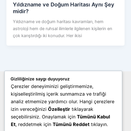
Yıldızname ve Doğum Haritası Aynı Şey
midir?
Yıldızname ve doğum haritası kavramları, hem
astroloji hem de ruhsal ilimlerle ilgilenen kişilerin en
çok karıştırdığı iki konudur. Her ikisi
Gizliliğinize saygı duyuyoruz
Site Haritası
Çerezler deneyiminizi geliştirmemize,
Gizlilik Politikası
kişiselleştirilmiş içerik sunmamıza ve trafiği
Çerez Politikası
analiz etmemize yardımcı olur. Hangi çerezlere
Kullanım Şartları
Telif Hakları
izin vereceğinizi
Özelleştir
tıklayarak
Sıkça Sorulan Sorular (SSS)
seçebilirsiniz. Onaylamak için
Tümünü Kabul
Hakkımızda
Et
, reddetmek için
Tümünü Reddet
tıklayın.
İletişim